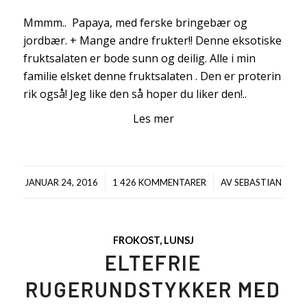
Mmmm.. Papaya, med ferske bringebær og
jordbær. + Mange andre frukter!! Denne eksotiske
fruktsalaten er bode sunn og deilig. Alle i min
familie elsket denne fruktsalaten . Den er proterin
rik også! Jeg like den så hoper du liker den!..
Les mer
/
/
JANUAR 24, 2016
1 426 KOMMENTARER
AV
SEBASTIAN
FROKOST
,
LUNSJ
ELTEFRIE
RUGERUNDSTYKKER MED