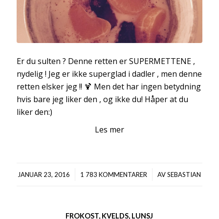
Er du sulten ? Denne retten er SUPERMETTENE ,
nydelig ! Jeg er ikke superglad i dadler , men denne
retten elsker jeg !! 🍹 Men det har ingen betydning
hvis bare jeg liker den , og ikke du! Håper at du
liker den:)
Les mer
/
/
JANUAR 23, 2016
1 783 KOMMENTARER
AV
SEBASTIAN
FROKOST
,
KVELDS
,
LUNSJ