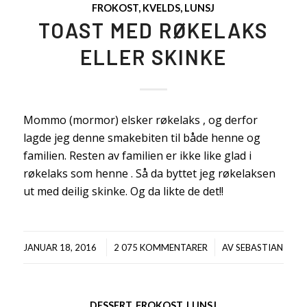
FROKOST
,
KVELDS
,
LUNSJ
TOAST MED RØKELAKS
ELLER SKINKE
Mommo (mormor) elsker røkelaks , og derfor
lagde jeg denne smakebiten til både henne og
familien. Resten av familien er ikke like glad i
røkelaks som henne . Så da byttet jeg røkelaksen
ut med deilig skinke. Og da likte de det!!
/
/
JANUAR 18, 2016
2 075 KOMMENTARER
AV
SEBASTIAN
DESSERT
,
FROKOST
,
LUNSJ