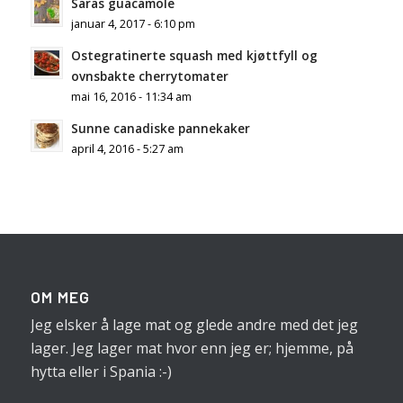
Saras guacamole
januar 4, 2017 - 6:10 pm
Ostegratinerte squash med kjøttfyll og
ovnsbakte cherrytomater
mai 16, 2016 - 11:34 am
Sunne canadiske pannekaker
april 4, 2016 - 5:27 am
OM MEG
Jeg elsker å lage mat og glede andre med det jeg
lager. Jeg lager mat hvor enn jeg er; hjemme, på
hytta eller i Spania :-)