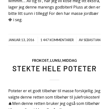
Mmmm…. Av og til , når jeg vil kose meg litt ekstra,
lager jeg denne marengs godbiten! Pluss at den er
bitte litt sunn i tillegg! For den har masse jordbær
🍓 i seg.
/
/
JANUAR 13, 2016
1 447 KOMMENTARER
AV
SEBASTIAN
FROKOST
,
LUNSJ
,
MIDDAG
STEKTE HELE POTETER
Poteter er et godt tilbehør til masse forskjellig. Jeg
valgte denne retten som tilbehør til julefrokosten!
🎄Men denne retten bruker jeg også som tilbehør